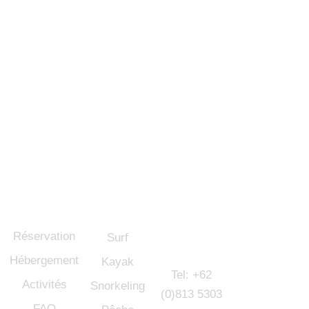
Vous rêvez de vacances au soleil, entouré de vagues
parfaites et d’îles désertes ? Ne cherchez plus et réservez
dès maintenant votre chambre dans l’un de nos bungalows
sur l’eau, au cœur de la baie de Bay of Plenty, à Sumatra,
Indonésie !
Liens
directs
Activités
Si vous
Réseaux
souhaitez
sociaux
Réservation
Surf
nous
contacter :
Hébergement
Kayak
Tel: +62
Activités
Snorkeling
(0)813 5303
FAQ